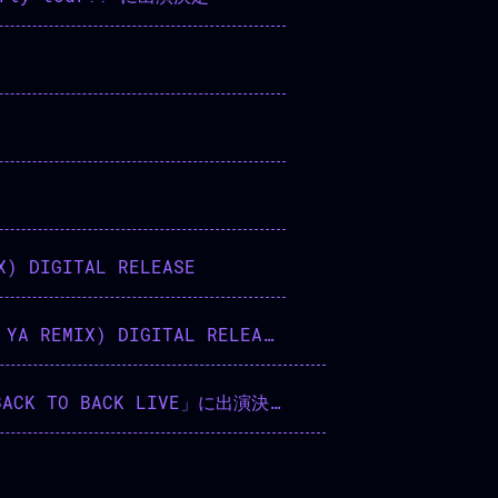
X) DIGITAL RELEASE
black cumin (KANADE KAGEYAMA NISHIZAH, SORE GONBOSAN YA REMIX) DIGITAL RELEASE
KYOTO MUSE 31st ANNIVERSARY LIVE DAY4 NABOWA×jizue「BACK TO BACK LIVE」に出演決定