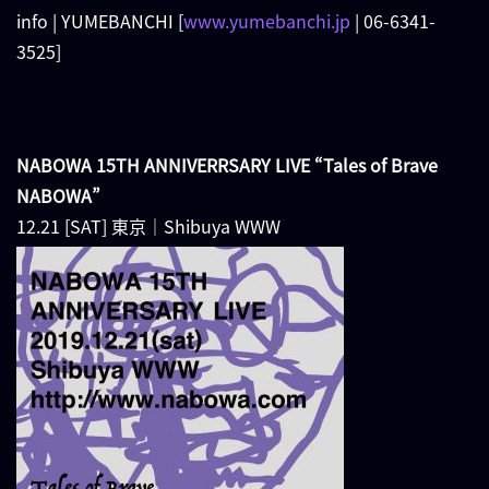
info | YUMEBANCHI [
www.yumebanchi.jp
| 06-6341-
3525]
NABOWA 15TH ANNIVERRSARY LIVE “Tales of Brave
NABOWA”
12.21 [SAT] 東京｜Shibuya WWW