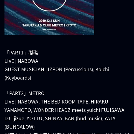
「PART1」磔磔
LIVE | NABOWA
GUEST MUSICIAN | IZPON (Percussions), Koichi
(Keyboards)
「PART2」METRO
LIVE | NABOWA, THE BED ROOM TAPE, HIRAKU
YAMAMOTO, WONDER HEADZ meets yuichi FUJISAWA
DJ | jizue, YOTTU, SHINYA, BAN (bud music), YATA
(BUNGALOW)